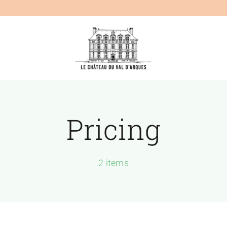
Passer
au
contenu
Pricing
2 items